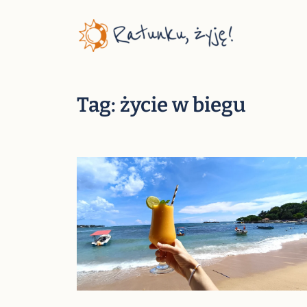
Przejdź
do
treści
Tag:
życie w biegu