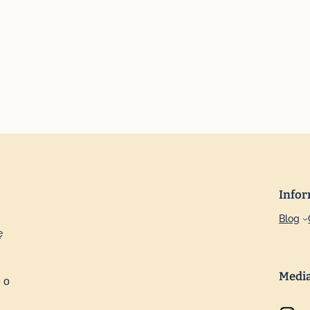
Infor
Blog
ę
Medi
 o