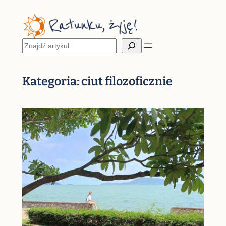
Przejdź
do
treści
Szukaj
Kategoria:
ciut filozoficznie