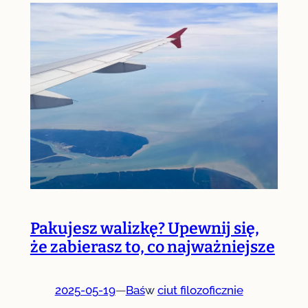
Pakujesz walizkę? Upewnij się,
że zabierasz to, co najważniejsze
2025-05-19
—
Baś
w
ciut filozoficznie