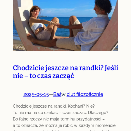
Chodzicie jeszcze na randki? Jeśli
nie – to czas zacząć
2025-05-15
—
Baś
w
ciut filozoficznie
Chodzicie jeszcze na randki, Kochani? Nie?
To nie ma na co czekać – czas zacząć. Dlaczego?
Bo fajne rzeczy nie mają terminu przydatności –
a to oznacza, że można je robić w każdym momencie.