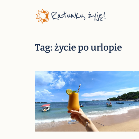
Przejdź
do
treści
Tag:
życie po urlopie