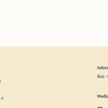
Infor
Blog
ę
Medi
 o