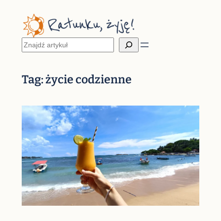
Przejdź
do
treści
Szukaj
Tag:
życie codzienne