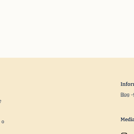
Infor
Blog
ę
Medi
 o