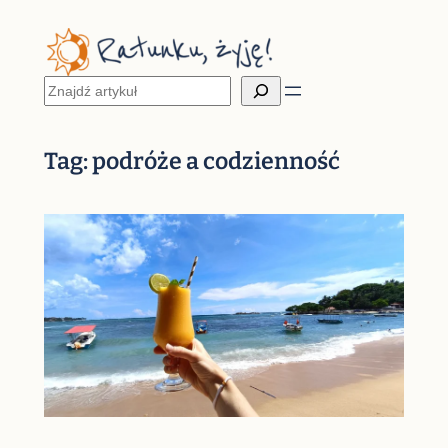
Przejdź
do
treści
Szukaj
Tag:
podróże a codzienność